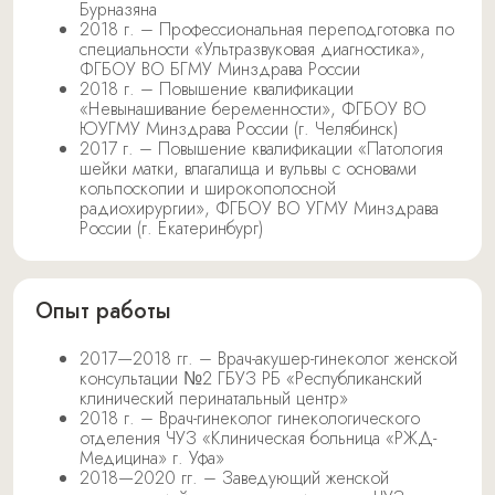
Бурназяна
2018 г. – Профессиональная переподготовка по
специальности «Ультразвуковая диагностика»,
ФГБОУ ВО БГМУ Минздрава России
2018 г. – Повышение квалификации
«Невынашивание беременности», ФГБОУ ВО
ЮУГМУ Минздрава России (г. Челябинск)
2017 г. – Повышение квалификации «Патология
шейки матки, влагалища и вульвы с основами
кольпоскопии и широкополосной
радиохирургии», ФГБОУ ВО УГМУ Минздрава
России (г. Екатеринбург)
Опыт работы
2017—2018 гг. – Врач-акушер-гинеколог женской
консультации №2 ГБУЗ РБ «Республиканский
клинический перинатальный центр»
2018 г. – Врач-гинеколог гинекологического
отделения ЧУЗ «Клиническая больница «РЖД-
Медицина» г. Уфа»
2018—2020 гг. – Заведующий женской