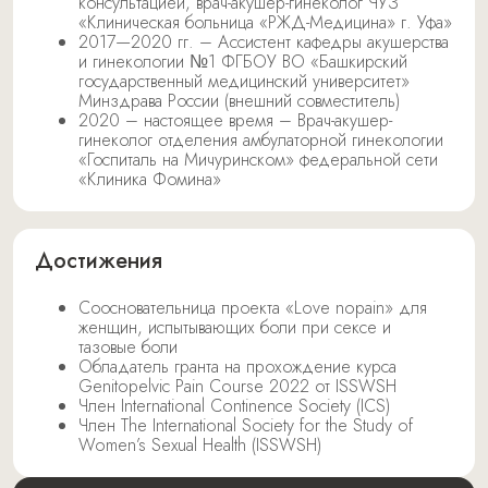
консультацией, врач-акушер-гинеколог ЧУЗ
«Клиническая больница «РЖД-Медицина» г. Уфа»
2017—2020 гг. – Ассистент кафедры акушерства
и гинекологии №1 ФГБОУ ВО «Башкирский
государственный медицинский университет»
Минздрава России (внешний совместитель)
2020 – настоящее время – Врач-акушер-
гинеколог отделения амбулаторной гинекологии
«Госпиталь на Мичуринском» федеральной сети
«Клиника Фомина»
Достижения
Соосновательница проекта «Love nopain» для
женщин, испытывающих боли при сексе и
тазовые боли
Обладатель гранта на прохождение курса
Genitopelvic Pain Course 2022 от ISSWSH
Член International Continence Society (ICS)
Член The International Society for the Study of
Women’s Sexual Health (ISSWSH)