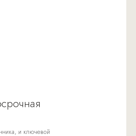
осрочная
нника, и ключевой