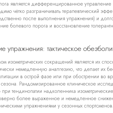
лога является дифференцированное управление
димо чётко разграничивать терапевтический эффе
едственно после выполнения упражнения) и дол
ние болевого порога и восстановление толерантн
е упражнения: тактическое обезболи
вом изометрических сокращений является их спос
тически немедленную аналгезию, что делает их б
илитации в острой фазе или при обострении во в
 сезона. Рандомизированное клиническое исследо
то при тендинопатии надколенника изометрическ
оверно более выраженное и немедленное сниже
ническими упражнениями у сезонных спортсменов