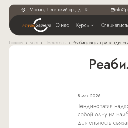
г. Москва, Ленинский пр., д. 15
info@p
О нас
Курсы
Специалист
Главная
›
Блог
›
Протоколы
›
Реабилитация при тендиноп
Реабилитация при тендинопатии
8 мая 2026
Тендинопатия надко
собой одну из наиб
деятельность связ