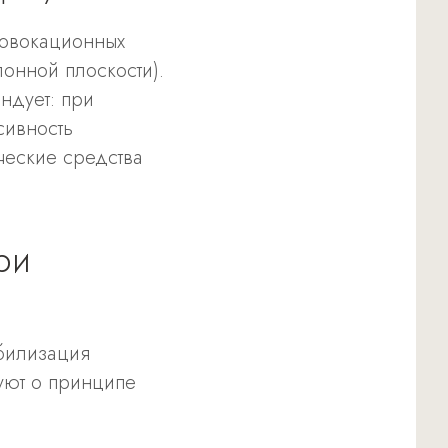
ровокационных
лонной плоскости).
ндует: при
сивность
ческие средства
ри
билизация
уют о принципе