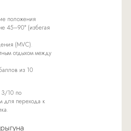
ние положения
не 45–90° (избегая
щения (MVC).
тным отдыхом между
баллов из 10
 3/10 по
м для перехода к
ка.
прыгуна