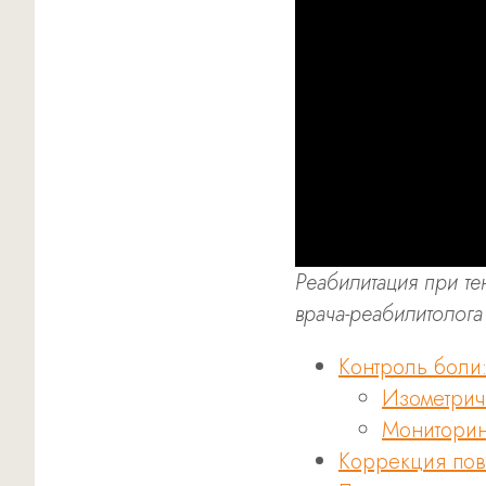
Реабилитация при т
врача-реабилитолога
Контроль боли
Изометрич
Мониторин
Коррекция пов