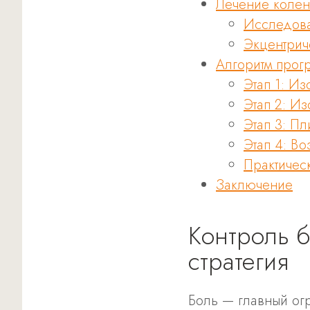
Лечение колена
Исследова
Экцентрич
Алгоритм прог
Этап 1: Из
Этап 2: И
Этап 3: П
Этап 4: В
Практичес
Заключение
Контроль 
стратегия
Боль — главный ог