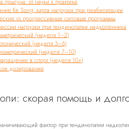
 прыгуна: от науки к практике
ние Ke Song: карта нагрузок при реабилитации
еские vs прогрессивные силовые программы
рессии нагрузки при тендинопатии надколенника
ометрический (неделя 1–2)
зотонический (неделя 3–6)
лиометрический (неделя 7–10)
озвращение в спорт (неделя 10+)
кое дозирование
боли: скорая помощь и долг
раничивающий фактор при тендинопатии надколе