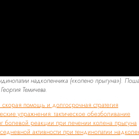
ендинопатии надколенника («колено прыгуна»). Поша
 Георгия Темичева
.
: скорая помощь и долгосрочная стратегия
еские упражнения: тактическое обезболивание
г болевой реакции при лечении колена прыгуна
седневной активности при тендинопатии надколе