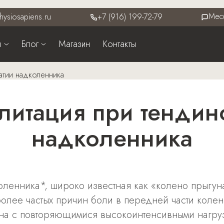
Мес
hysiosapiens.ru
+7 (916) 199-72-79
ы
Блог
Магазин
Контакты
атии надколенника
надколенника
ленника*, широко известная как «колено прыгуна
олее частых причин боли в передней части колена
ана с повторяющимися высокоинтенсивными нагру