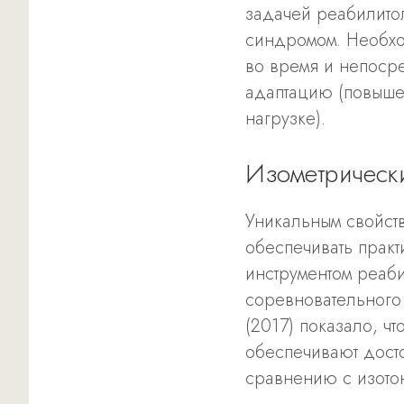
задачей реабилито
синдромом. Необхо
во время и непоср
адаптацию (повыше
нагрузке).
Изометрически
Уникальным свойст
обеспечивать прак
инструментом реаб
соревновательного
(2017) показало, ч
обеспечивают дост
сравнению с изото