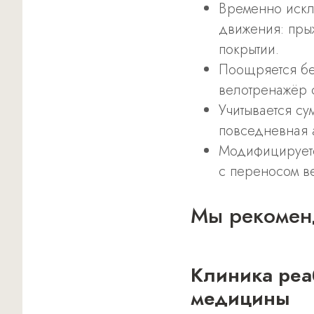
Временно иск
движения: пры
покрытии.
Поощряется бе
велотренажёр 
Учитывается су
повседневная 
Модифицируется
с переносом в
Мы рекомен
Клиника реабилитационной
медицины