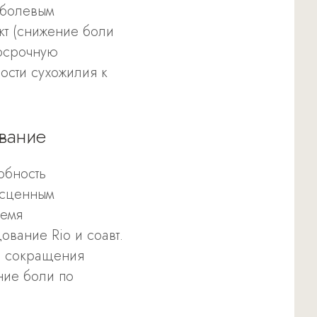
 болевым
кт (снижение боли
госрочную
ости сухожилия к
вание
обность
есценным
ремя
вание Rio и соавт.
ие сокращения
ние боли по
.