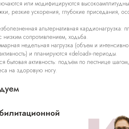
лючаются или модифицируются высокоамплитуд
жки, резкие ускорения, глубокие приседания, ос
зболезненная альтернативная кардионагрузка: п
с низким сопротивлением, ходьба.
ммарная недельная нагрузка (объем и интенсивно
активность) и планируются «deload»-периоды.
 бытовая активность: подъём по лестнице шагом,
еса на здоровую ногу.
дуем