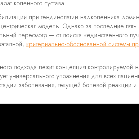
арат коленного сустава.
билитации при тендинопатии надколенника доми
центрическая модель. Однако за последние пять 
льный пересмотр — от поиска «единственного лу
оэтапной,
критериально-обоснованной системы п
ного подхода лежит концепция контролируемой на
ует универсального упражнения для всех пациент
 стадии заболевания, текущей болевой реакции 