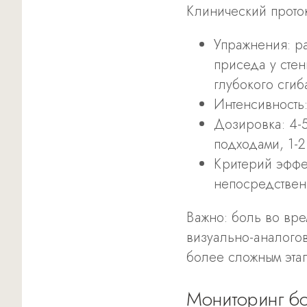
Клинический прото
Упражнения: р
приседа у стен
глубокого сги
Интенсивность
Дозировка: 4-
подходами, 1-2
Критерий эффе
непосредствен
Важно: боль во вр
визуально-аналогов
более сложным эта
Мониторинг бо