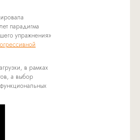
нировала
лет парадигма
чшего упражнения»
рогрессивной
грузки, в рамках
ов, а выбор
и функциональных