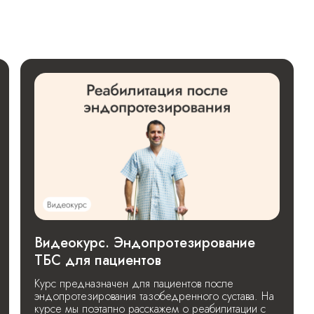
Видеокурс. Эндопротезирование
ТБС для пациентов
Курс предназначен для пациентов после
эндопротезирования тазобедренного сустава. На
курсе мы поэтапно расскажем о реабилитации с