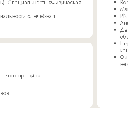
ь). Специальность «Физическая
Re
Ma
иальности «Лечебная
PN
Ан
Дв
об
Не
ко
Фи
не
еского профиля
.
авов