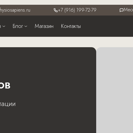
Мес
hysiosapiens.ru
+7 (916) 199-72-79
ы
Блог
Магазин
Контакты
ов
тации