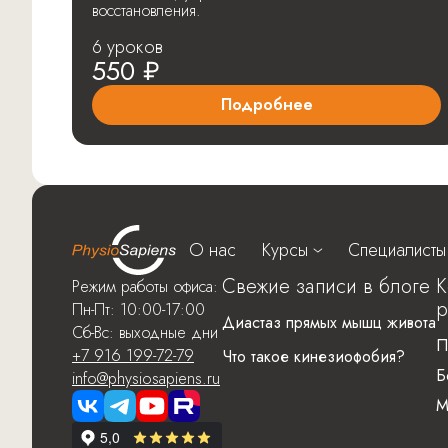
восстановления.
6 уроков
550 ₽
Подробнее
О нас
Курсы
Специалисты
Свежие записи в блоге
К
Режим работы офиса:
р
Пн-Пт: 10:00-17:00
Диастаз прямых мышц живота
Сб-Вс: выходные дни
П
+7 916 199-72-79
Что такое кинезиофобия?
Б
info@physiosapiens.ru
М