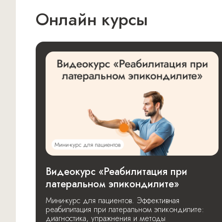
Онлайн курсы
Видеокурс «Реабилитация при
латеральном эпикондилите»
Мини-курс для пациентов. Эффективная
реабилитация при латеральном эпикондилите:
диагностика, упражнения и методы