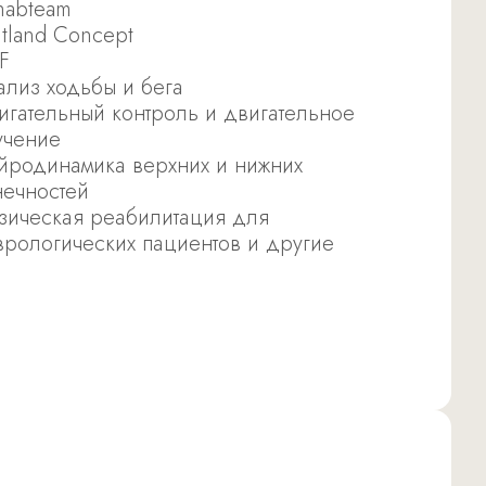
habteam
itland Concept
F
ализ ходьбы и бега
игательный контроль и двигательное
учение
йродинамика верхних и нижних
нечностей
зическая реабилитация для
врологических пациентов и другие