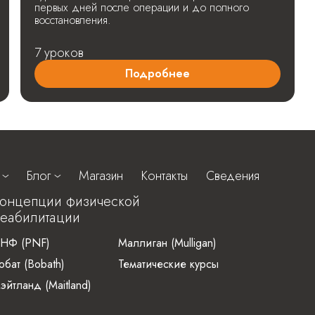
первых дней после операции и до полного
восстановления.
7 уроков
Подробнее
Блог
Магазин
Контакты
Сведения
онцепции физической
еабилитации
НФ (PNF)
Маллиган (Mulligan)
обат (Bobath)
Тематические курсы
эйтланд (Maitland)