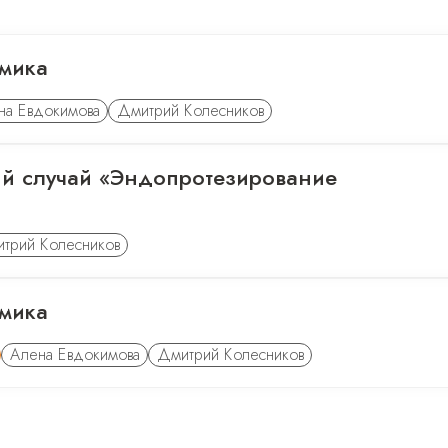
мика
на Евдокимова
Дмитрий Колесников
й случай «Эндопротезирование
трий Колесников
мика
Алена Евдокимова
Дмитрий Колесников