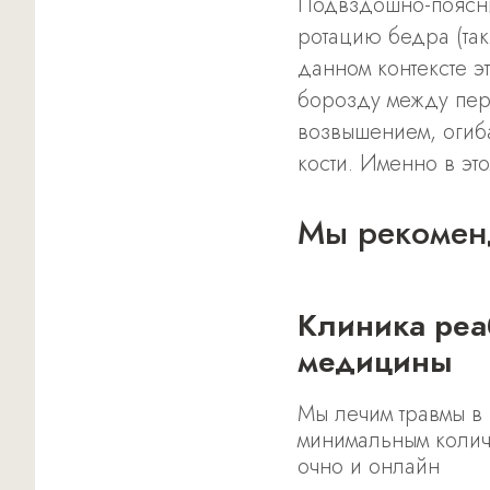
Подвздошно-поясни
ротацию бедра (так
данном контексте э
борозду между пе
возвышением, огиб
кости. Именно в эт
Мы рекомен
Клиника реабилитационной
медицины
Мы лечим травмы в 
минимальным колич
очно и онлайн