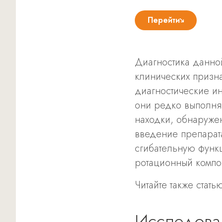
Перейти
Диагностика данно
клинических призна
диагностические ин
они редко выполняют
находки, обнаруже
введение препарата
сгибательную функ
ротационный компон
Читайте также стать
Исследова