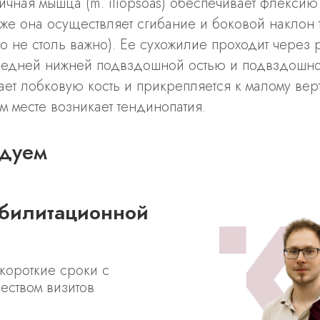
чная мышца (m. iliopsoas) обеспечивает флекси
же она осуществляет сгибание и боковой наклон 
то не столь важно). Ее сухожилие проходит через 
редней нижней подвздошной остью и подвздошн
ает лобковую кость и прикрепляется к малому ве
ом месте возникает тендинопатия.
дуем
короткие сроки с
еством визитов