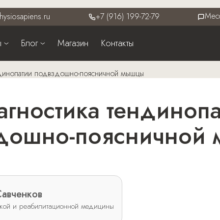
Мес
hysiosapiens.ru
+7 (916) 199-72-79
ы
Блог
Магазин
Контакты
динопатии подвздошно-поясничной мышцы
дошно-поясничной
авченков
ской и реабилитационной медицины