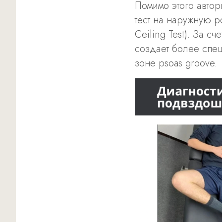
Помимо этого автор
тест на наружную ро
Ceiling Test). За с
создает более спе
зоне psoas groove.