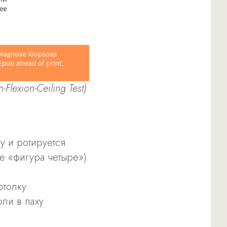
lexion-Ceiling Test)
у и ротируется
е «фигура четыре»).
потолку.
ли в паху