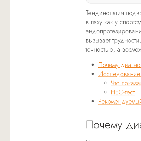
Тендинопатия подв
в паху как у спорт
эндопротезировани
вызывает трудност
точностью, а возмо
Почему диагно
Исследование 
Что показа
HEC-тест
Рекомендуемый
Почему ди