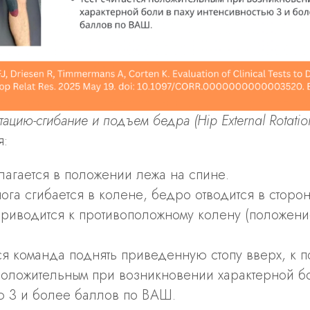
ацию-сгибание и подъем бедра (Hip External Rotation-F
я:
лагается в положении лежа на спине.
га сгибается в колене, бедро отводится в сторон
приводится к противоположному колену (положени
ся команда поднять приведенную стопу вверх, к 
 положительным при возникновении характерной бо
ю 3 и более баллов по ВАШ.