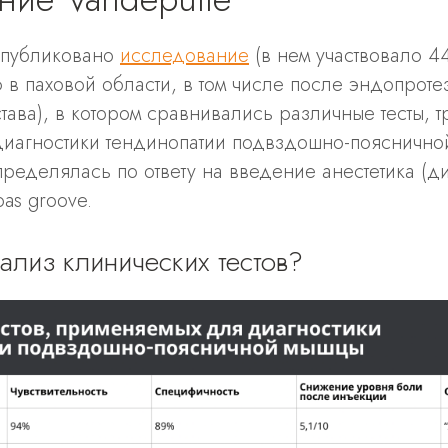
опубликовано
исследование
(в нем участвовало 4
 в паховой области, в том числе после эндопрот
тава), в котором сравнивались различные тесты,
иагностики тендинопатии подвздошно-пояснично
ределялась по ответу на введение анестетика (д
oas groove.
нализ клинических тестов?