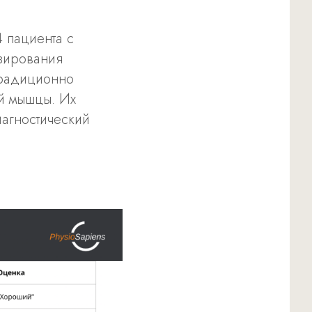
4 пациента с
езирования
 традиционно
й мышцы. Их
иагностический