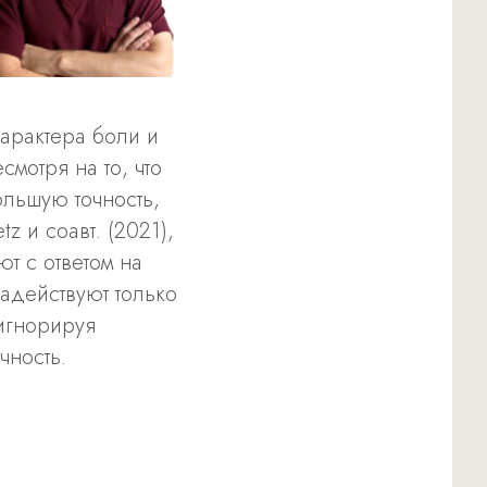
арактера боли и
мотря на то, что
ольшую точность,
z и соавт. (2021),
т с ответом на
адействуют только
игнорируя
чность.