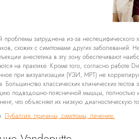
й проблемы затруднена из-за неспецифического х
ков, схожих с симптомами других заболеваний. Нес
ъекции анестетика в эту зону обеспечивают наиб
ся на практике. Кроме того, согласно работе Diet
нное при визуализации (УЗИ, МРТ) не коррелирую
. Большинство классических клинических тестов з
цию подвздошно-поясничной мышцы, полностью 
ент, что объясняет их низкую диагностическую то
ю:
Пубалгия: причины, симптомы, лечение.
ние Vandeputte