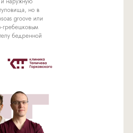
ю и наружную
туловища, но в
psoas groove или
о-гребешковым
ртелу бедренной