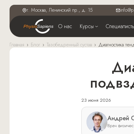
г. Москва, Ленинский пр., д. 15
info@p
О нас
Курсы
Специалист
Главная
›
Блог
›
Тазобедренный сустав
›
Диагностика тен
Диагностика тендинопатии
подвз
23 июня 2026
Андрей С
Врач физиче