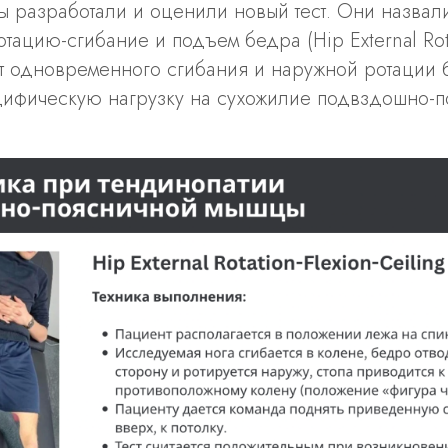
ы разработали и оценили новый тест. Они назвали
тацию-сгибание и подъем бедра (Hip External Rota
чет одновременного сгибания и наружной ротации б
цифическую нагрузку на сухожилие подвздошно-