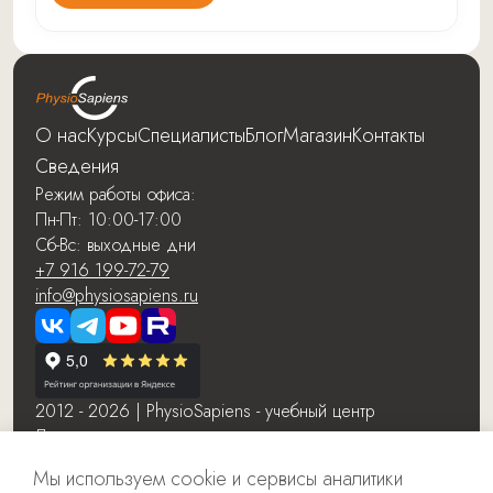
О нас
Курсы
Специалисты
Блог
Магазин
Контакты
Сведения
Режим работы офиса:
Пн-Пт: 10:00-17:00
Сб-Вс: выходные дни
+7 916 199-72-79
info@physiosapiens.ru
2012 - 2026 | PhysioSapiens - учебный центр
Лицензия
Договор-оферты
Мы используем cookie и сервисы аналитики
Сведения об образовательной организации